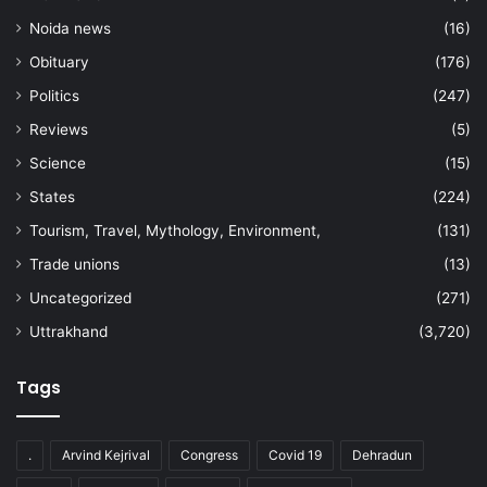
Noida news
(16)
Obituary
(176)
Politics
(247)
Reviews
(5)
Science
(15)
States
(224)
Tourism, Travel, Mythology, Environment,
(131)
Trade unions
(13)
Uncategorized
(271)
Uttrakhand
(3,720)
Tags
.
Arvind Kejrival
Congress
Covid 19
Dehradun