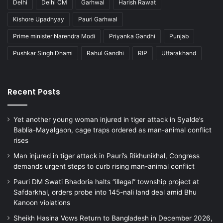
Delhi
Delhi CM
Garhwal
Harish Rawat
Kishore Upadhyay
Pauri Garhwal
Prime minister Narendra Modi
Priyanka Gandhi
Punjab
Pushkar Singh Dhami
Rahul Gandhi
RIP
Uttarakhand
Recent Posts
Yet another young woman injured in tiger attack in Syalde’s
Bablia-Mayalgaon, cage traps ordered as man-animal conflict
rises
Man injured in tiger attack in Pauri’s Rikhunikhal, Congress
demands urgent steps to curb rising man-animal conflict
Pauri DM Swati Bhadoria halts “illegal” township project at
Safdarkhal, orders probe into 145-nali land deal amid Bhu
Kanoon violations
Sheikh Hasina Vows Return to Bangladesh in December 2026,