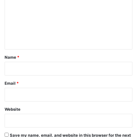
o
m
m
e
n
t
*
Name
*
Email
*
Website
Save my name, email, and website in this browser for the next