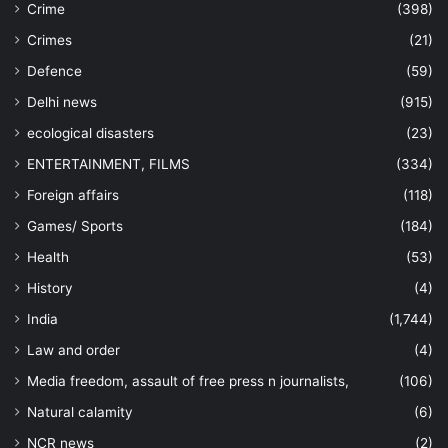
Crime
(398)
Crimes
(21)
Defence
(59)
Delhi news
(915)
ecological disasters
(23)
ENTERTAINMENT, FILMS
(334)
Foreign affairs
(118)
Games/ Sports
(184)
Health
(53)
History
(4)
India
(1,744)
Law and order
(4)
Media freedom, assault of free press n journalists,
(106)
Natural calamity
(6)
NCR news
(2)