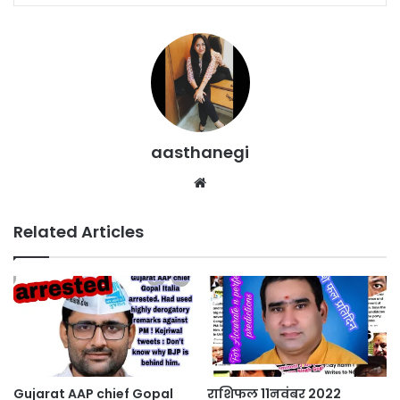
aasthanegi
Website
Related Articles
Gujarat AAP chief Gopal
‍‍‍‍‍‍‍‍‍‍‍‍‍‍‍‍‍‍‍‍‍‍‍‍‍‍‍‍‍‍‍‍‍‍‍‍‍‍‍‍‍‍‍‍‍‍‍‍‍‍‍‍‍‍‍‍‍‍‍‍‍‍‍‍‍‍‍‍‍‍‍‍‍‍‍‍‍‍‍‍‍‍‍‍‍‍‍‍‍‍‍‍‍‍‍‍‍‍‍‍‍‍‍‍‍‍‍‍‍‍‍‍‍‍‍‍‍‍‍‍‍‍‍‍‍‍‍‍‍‍‍‍‍‍‍‍‍‍‍‍‍‍‍‍‍‍‍‍‍‍‍‍‍‍‍‍‍‍‍‍‍‍‍‍‍‍‍‍‍‍‍‍‍‍‍‍‍‍‍‍‍‍‍राशिफल 11नवंबर 2022