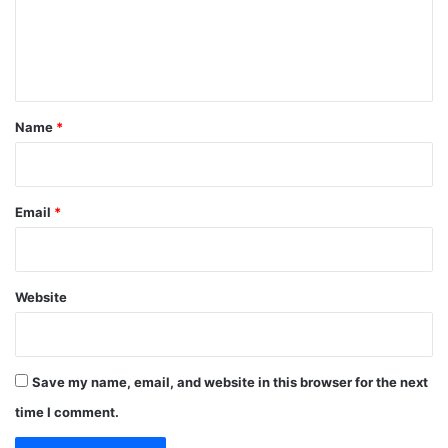
m
e
n
t
*
Name
*
Email
*
Website
Save my name, email, and website in this browser for the next
time I comment.