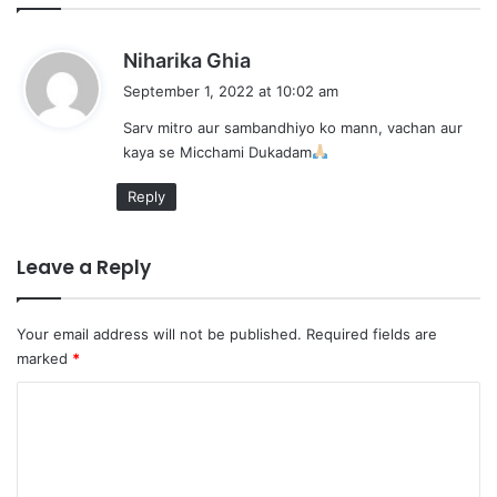
s
Niharika Ghia
a
September 1, 2022 at 10:02 am
y
Sarv mitro aur sambandhiyo ko mann, vachan aur
s
kaya se Micchami Dukadam
:
Reply
Leave a Reply
Your email address will not be published.
Required fields are
marked
*
C
o
m