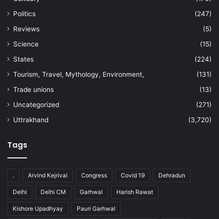
Politics
(247)
Reviews
(5)
Science
(15)
States
(224)
Tourism, Travel, Mythology, Environment,
(131)
Trade unions
(13)
Uncategorized
(271)
Uttrakhand
(3,720)
Tags
.
Arvind Kejrival
Congress
Covid 19
Dehradun
Delhi
Delhi CM
Garhwal
Harish Rawat
Kishore Upadhyay
Pauri Garhwal