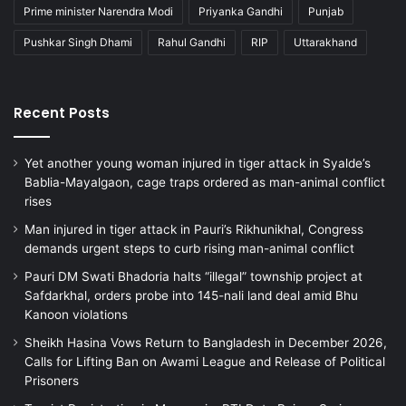
Prime minister Narendra Modi
Priyanka Gandhi
Punjab
Pushkar Singh Dhami
Rahul Gandhi
RIP
Uttarakhand
Recent Posts
Yet another young woman injured in tiger attack in Syalde’s
Bablia-Mayalgaon, cage traps ordered as man-animal conflict
rises
Man injured in tiger attack in Pauri’s Rikhunikhal, Congress
demands urgent steps to curb rising man-animal conflict
Pauri DM Swati Bhadoria halts “illegal” township project at
Safdarkhal, orders probe into 145-nali land deal amid Bhu
Kanoon violations
Sheikh Hasina Vows Return to Bangladesh in December 2026,
Calls for Lifting Ban on Awami League and Release of Political
Prisoners