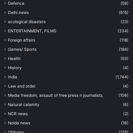
Defence
(59)
Delhi news
(915)
ecological disasters
(23)
ENTERTAINMENT, FILMS
(334)
Foreign affairs
(118)
Games/ Sports
(184)
Health
(53)
History
(4)
India
(1,744)
Law and order
(4)
Media freedom, assault of free press n journalists,
(106)
Natural calamity
(6)
NCR news
(2)
Noida news
(16)
Obituary
(176)