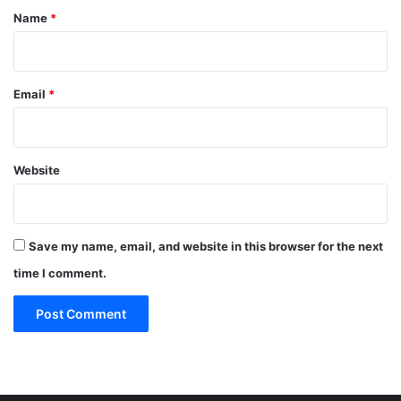
*
Name
*
Email
*
Website
Save my name, email, and website in this browser for the next
time I comment.