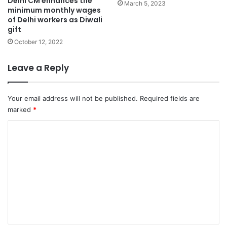
Delhi CM enhances the
March 5, 2023
minimum monthly wages
of Delhi workers as Diwali
gift
October 12, 2022
Leave a Reply
Your email address will not be published.
Required fields are
marked
*
C
o
m
m
e
n
t