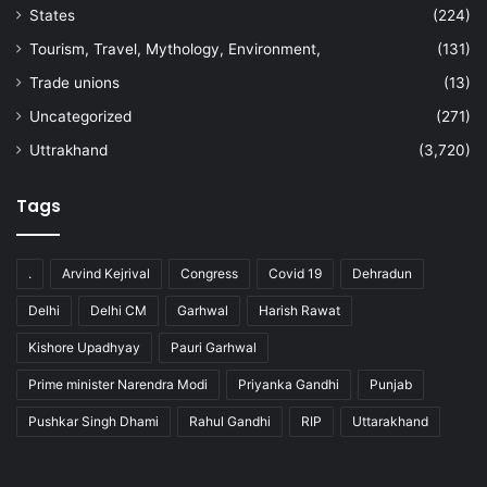
States
(224)
Tourism, Travel, Mythology, Environment,
(131)
Trade unions
(13)
Uncategorized
(271)
Uttrakhand
(3,720)
Tags
.
Arvind Kejrival
Congress
Covid 19
Dehradun
Delhi
Delhi CM
Garhwal
Harish Rawat
Kishore Upadhyay
Pauri Garhwal
Prime minister Narendra Modi
Priyanka Gandhi
Punjab
Pushkar Singh Dhami
Rahul Gandhi
RIP
Uttarakhand