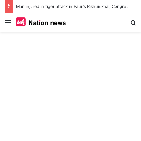
Man injured in tiger attack in Pauri’s Rikhunikhal, Congress demands urgent steps to curb rising man-animal conflict
Menu
Se