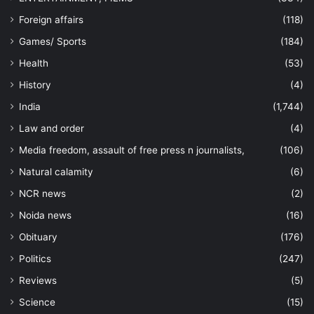
Foreign affairs
(118)
Games/ Sports
(184)
Health
(53)
History
(4)
India
(1,744)
Law and order
(4)
Media freedom, assault of free press n journalists,
(106)
Natural calamity
(6)
NCR news
(2)
Noida news
(16)
Obituary
(176)
Politics
(247)
Reviews
(5)
Science
(15)