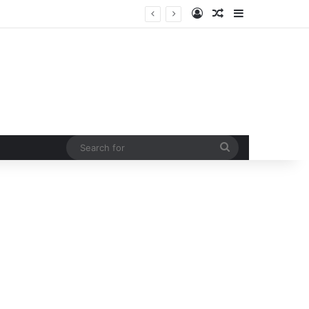
Log In
Random Article
Sidebar
Tourist Registration in Mussoorie: RTI Data Raises Serious Concerns Over Gross Underreporting, Need to Examine if Barely 5 to 10% Tourists may be Getting Registered
Search
for