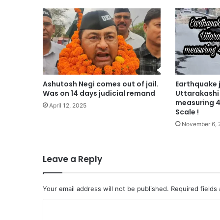
Ashutosh Negi comes out of jail.
Earthquake j
Was on 14 days judicial remand
Uttarakashi
measuring 4
April 12, 2025
Scale !
November 6, 
Leave a Reply
Your email address will not be published.
Required fields
C