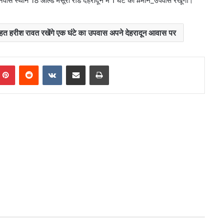
निवास स्थान 18 ओल्ड मसूरी रोड देहरादून में 1 घंटे का #मौन_उपवास रखूंगा।
े आहत हरीश रावत रखेंगे एक घंटे का उपवास अपने देहरादून आवास पर
mblr
Pinterest
Reddit
VKontakte
Share via Email
Print