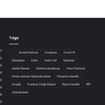
Tags
7)
.
Arvind Kejrival
Congress
Covid 19
6)
Dehradun
Delhi
Delhi CM
Garhwal
0)
Harish Rawat
Kishore Upadhyay
Pauri Garhwal
0)
Prime minister Narendra Modi
Priyanka Gandhi
3)
Punjab
Pushkar Singh Dhami
Rahul Gandhi
RIP
3)
Uttarakhand
8)
1)