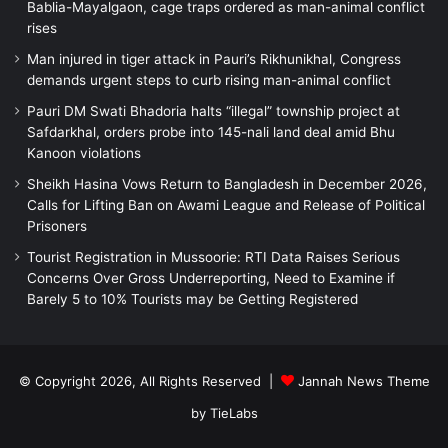
Bablia-Mayalgaon, cage traps ordered as man-animal conflict
rises
Man injured in tiger attack in Pauri’s Rikhunikhal, Congress
demands urgent steps to curb rising man-animal conflict
Pauri DM Swati Bhadoria halts “illegal” township project at
Safdarkhal, orders probe into 145-nali land deal amid Bhu
Kanoon violations
Sheikh Hasina Vows Return to Bangladesh in December 2026,
Calls for Lifting Ban on Awami League and Release of Political
Prisoners
Tourist Registration in Mussoorie: RTI Data Raises Serious
Concerns Over Gross Underreporting, Need to Examine if
Barely 5 to 10% Tourists may be Getting Registered
© Copyright 2026, All Rights Reserved |
Jannah News Theme
by TieLabs