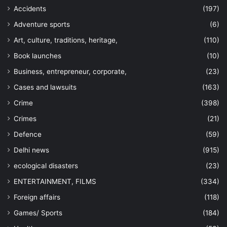
Accidents
(197)
Adventure sports
(6)
Art, culture, traditions, heritage,
(110)
Book launches
(10)
Business, entrepreneur, corporate,
(23)
Cases and lawsuits
(163)
Crime
(398)
Crimes
(21)
Defence
(59)
Delhi news
(915)
ecological disasters
(23)
ENTERTAINMENT, FILMS
(334)
Foreign affairs
(118)
Games/ Sports
(184)