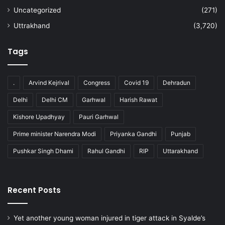
Uncategorized
(271)
Uttrakhand
(3,720)
Tags
.
Arvind Kejrival
Congress
Covid 19
Dehradun
Delhi
Delhi CM
Garhwal
Harish Rawat
Kishore Upadhyay
Pauri Garhwal
Prime minister Narendra Modi
Priyanka Gandhi
Punjab
Pushkar Singh Dhami
Rahul Gandhi
RIP
Uttarakhand
Recent Posts
Yet another young woman injured in tiger attack in Syalde’s