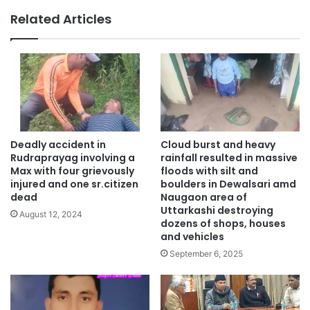
Related Articles
Deadly accident in
Cloud burst and heavy
Rudraprayag involving a
rainfall resulted in massive
Max with four grievously
floods with silt and
injured and one sr.citizen
boulders in Dewalsari amd
dead
Naugaon area of
Uttarkashi destroying
August 12, 2024
dozens of shops, houses
and vehicles
September 6, 2025