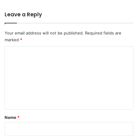
Leave a Reply
Your email address will not be published.
Required fields are
marked
*
C
o
m
m
e
n
t
*
Name
*