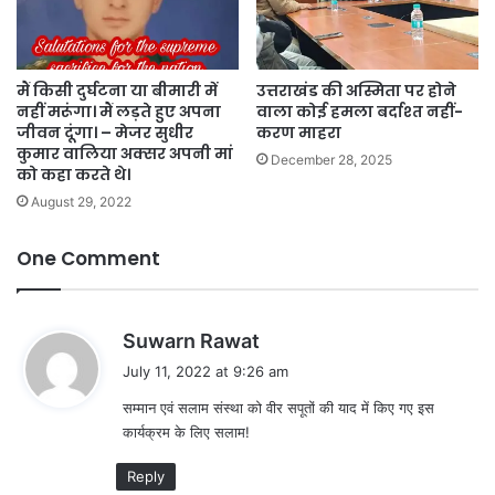
मैं किसी दुर्घटना या बीमारी में
उत्तराखंड की अस्मिता पर होने
नहीं मरूंगा। मैं लड़ते हुए अपना
वाला कोई हमला बर्दाश्त नहीं-
जीवन दूंगा। – मेजर सुधीर
करण माहरा
कुमार वालिया अक्सर अपनी मां
December 28, 2025
को कहा करते थे।
August 29, 2022
One Comment
s
Suwarn Rawat
a
July 11, 2022 at 9:26 am
y
सम्मान एवं सलाम संस्था को वीर सपूतों की याद में किए गए इस
s
कार्यक्रम के लिए सलाम!
:
Reply