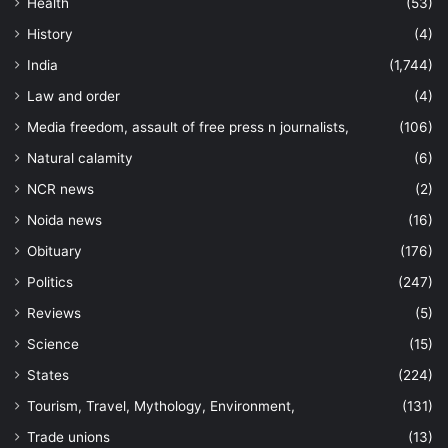
Health
(53)
History
(4)
India
(1,744)
Law and order
(4)
Media freedom, assault of free press n journalists,
(106)
Natural calamity
(6)
NCR news
(2)
Noida news
(16)
Obituary
(176)
Politics
(247)
Reviews
(5)
Science
(15)
States
(224)
Tourism, Travel, Mythology, Environment,
(131)
Trade unions
(13)