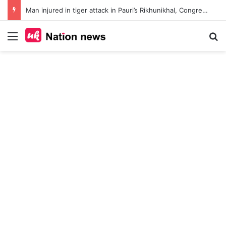
Man injured in tiger attack in Pauri’s Rikhunikhal, Congress demands urgent steps to curb rising man-animal conflict
Menu
Se