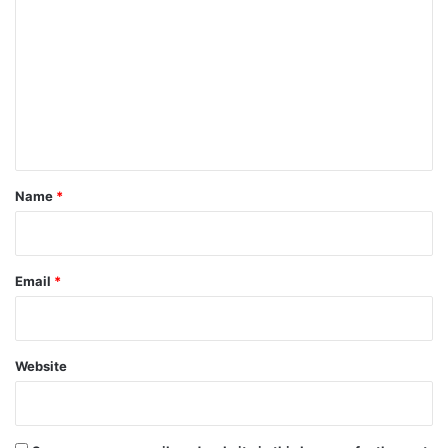
o
m
m
e
n
t
*
Name
*
Email
*
Website