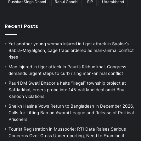
Pushkar Singh Dhami
Rahul Gandhi
RIP
Uttarakhand
Recent Posts
Yet another young woman injured in tiger attack in Syalde’s
Bablia-Mayalgaon, cage traps ordered as man-animal conflict
rises
Man injured in tiger attack in Pauri’s Rikhunikhal, Congress
demands urgent steps to curb rising man-animal conflict
Pauri DM Swati Bhadoria halts “illegal” township project at
Safdarkhal, orders probe into 145-nali land deal amid Bhu
Kanoon violations
Sheikh Hasina Vows Return to Bangladesh in December 2026,
Calls for Lifting Ban on Awami League and Release of Political
Prisoners
Tourist Registration in Mussoorie: RTI Data Raises Serious
Concerns Over Gross Underreporting, Need to Examine if