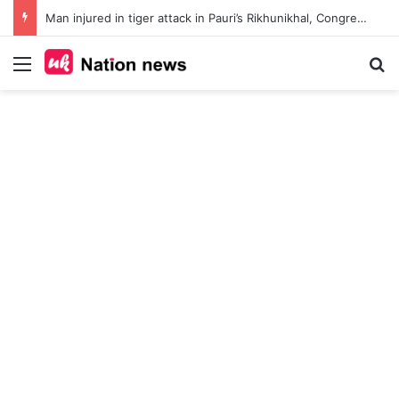
Man injured in tiger attack in Pauri’s Rikhunikhal, Congress demands urgent steps to curb rising man-animal conflict
Menu
Se