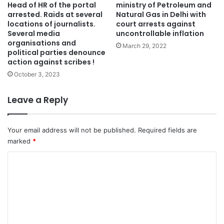
Head of HR of the portal
ministry of Petroleum and
arrested. Raids at several
Natural Gas in Delhi with
locations of journalists.
court arrests against
Several media
uncontrollable inflation
organisations and
March 29, 2022
political parties denounce
action against scribes !
October 3, 2023
Leave a Reply
Your email address will not be published.
Required fields are
marked
*
C
o
m
m
e