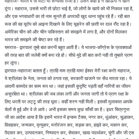
महाराज- भारत में तो मोटा भी सन्यासी राजा है। उसने कहा है न खाऊंगा न खाने
दूंगा। महाराज, उससे भारी तो छोटा भाई है, जो लोगों के खाये को भी निकाल रहा है,
और एक भगवाधारी का तो नाम सुनते ही अपराधी खुद थाना पहुंच रहे हैं। रही बात
रूस की वह यूरोप को आइना दिखाने के लिए यूक्रेन की छाती पर दाल रौंद रहा है।
अमेरिका चीन को और चीन पाकिस्तान को समझने में लगा है, और दोनों मिलकर
भारत को समझने की चेष्टा कर रहे हैं।
यमराज- द्वारपाल! तुम्हे बात करनी बहुत आती हैं। ये भाजपा-कोंग्रेस के प्रवक्ताओं
की तरह बात की जलेबी क्यों बना रहे हो। सीधे मुद्दे की बात करो नही तो तुम्हारे प्राण
हर लूंगा।
द्वारपाल-महाराज! बताता हूँ। त्राहि माम त्राहि माम! ईश्वर मेरी रक्षा करो! महाराज,
ये श्रीलंका के नेता, जनता को ठगता रहा, सरकारी खजाने पर सेंध मारता रहा। ये
आदमी कामदेव का काम रूप था। जहां इसकी कुदृष्टि पड़ती वहाँ नारियों का जीवन
असुरक्षित था। श्रीलंका की जब लंका लगी और जनता जागी तो ये प्राण रक्षा के
लिए धरती पर लट्टू की तरह घूमा। कहीं शरण नही मिली। इसकी मुलाकात आपके
चेलों से हुई और वे ले आये। अभी इसका समय कुछ साँसों का है। इधर चित्रगुप्त
जी का आदेश आया है कि इसनें भारत में इन्कम टैक्स, नगर कर, धुंआंकर, चुल्हाकर,
विवाहकर, जन्मकर, मृत्युकर, मनोरंजन कर, सड़क कर, हाइवे कर, मकान कर,
पैदावार कर, उत्पादनकर, निष्पादन कर, सेवाकर, खाद्य पदार्थकर, चुंगी और जी एस