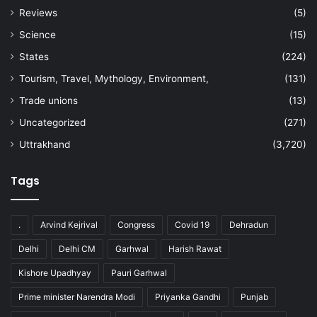
Reviews
(5)
Science
(15)
States
(224)
Tourism, Travel, Mythology, Environment,
(131)
Trade unions
(13)
Uncategorized
(271)
Uttrakhand
(3,720)
Tags
.
Arvind Kejrival
Congress
Covid 19
Dehradun
Delhi
Delhi CM
Garhwal
Harish Rawat
Kishore Upadhyay
Pauri Garhwal
Prime minister Narendra Modi
Priyanka Gandhi
Punjab