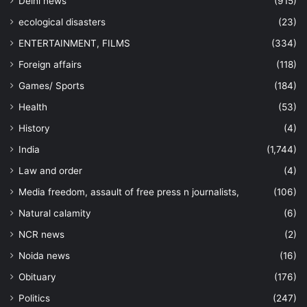
Delhi news
(915)
ecological disasters
(23)
ENTERTAINMENT, FILMS
(334)
Foreign affairs
(118)
Games/ Sports
(184)
Health
(53)
History
(4)
India
(1,744)
Law and order
(4)
Media freedom, assault of free press n journalists,
(106)
Natural calamity
(6)
NCR news
(2)
Noida news
(16)
Obituary
(176)
Politics
(247)