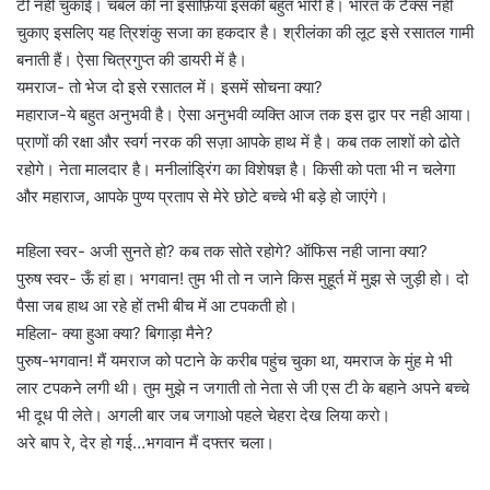
टी नही चुकाई। चंबल की ना इंसाफ़ियाँ इसकी बहुत भारी हैं। भारत के टैक्स नही
चुकाए इसलिए यह त्रिशंकु सजा का हकदार है। श्रीलंका की लूट इसे रसातल गामी
बनाती हैं। ऐसा चित्रगुप्त की डायरी में है।
यमराज- तो भेज दो इसे रसातल में। इसमें सोचना क्या?
महाराज-ये बहुत अनुभवी है। ऐसा अनुभवी व्यक्ति आज तक इस द्वार पर नही आया।
प्राणों की रक्षा और स्वर्ग नरक की सज़ा आपके हाथ में है। कब तक लाशों को ढोते
रहोगे। नेता मालदार है। मनीलांड्रिंग का विशेषज्ञ है। किसी को पता भी न चलेगा
और महाराज, आपके पुण्य प्रताप से मेरे छोटे बच्चे भी बड़े हो जाएंगे।
महिला स्वर- अजी सुनते हो? कब तक सोते रहोगे? ऑफिस नही जाना क्या?
पुरुष स्वर- ऊँ हां हा। भगवान! तुम भी तो न जाने किस मुहूर्त में मुझ से जुड़ी हो। दो
पैसा जब हाथ आ रहे हों तभी बीच में आ टपकती हो।
महिला- क्या हुआ क्या? बिगाड़ा मैने?
पुरुष-भगवान! मैं यमराज को पटाने के करीब पहुंच चुका था, यमराज के मुंह मे भी
लार टपकने लगी थी। तुम मुझे न जगाती तो नेता से जी एस टी के बहाने अपने बच्चे
भी दूध पी लेते। अगली बार जब जगाओ पहले चेहरा देख लिया करो।
अरे बाप रे, देर हो गई…भगवान मैं दफ्तर चला।