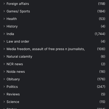
Foreign affairs
(118)
Games/ Sports
(184)
Health
(53)
History
(4)
India
(1,744)
Law and order
(4)
Media freedom, assault of free press n journalists,
(106)
Natural calamity
(6)
NCR news
(2)
Noida news
(16)
Obituary
(176)
Politics
(247)
Reviews
(5)
Science
(15)