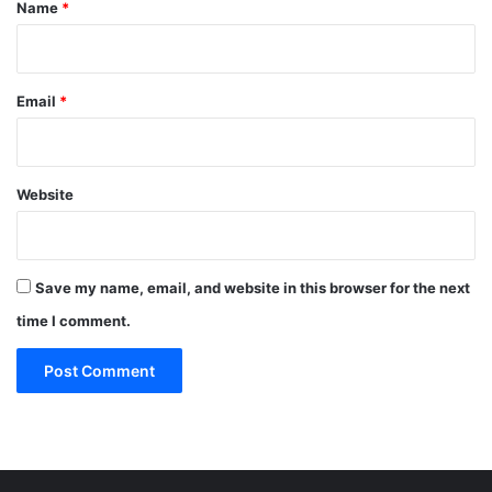
*
Name
*
Email
*
Website
Save my name, email, and website in this browser for the next
time I comment.