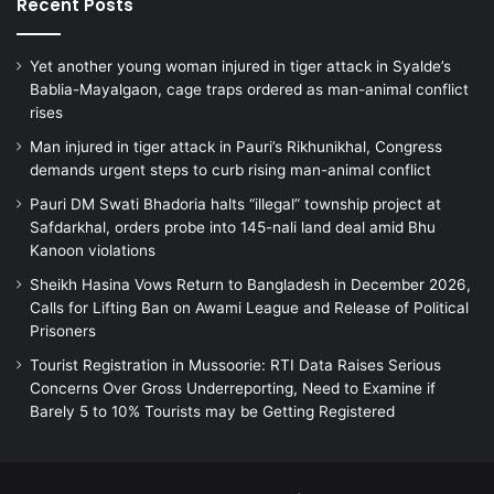
Recent Posts
Yet another young woman injured in tiger attack in Syalde’s
Bablia-Mayalgaon, cage traps ordered as man-animal conflict
rises
Man injured in tiger attack in Pauri’s Rikhunikhal, Congress
demands urgent steps to curb rising man-animal conflict
Pauri DM Swati Bhadoria halts “illegal” township project at
Safdarkhal, orders probe into 145-nali land deal amid Bhu
Kanoon violations
Sheikh Hasina Vows Return to Bangladesh in December 2026,
Calls for Lifting Ban on Awami League and Release of Political
Prisoners
Tourist Registration in Mussoorie: RTI Data Raises Serious
Concerns Over Gross Underreporting, Need to Examine if
Barely 5 to 10% Tourists may be Getting Registered