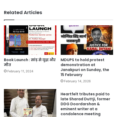
Related Articles
Book Launch : सांड़ से युद्ध और
MDUPS to hold protest
मौत
demonstration at
Janakpuri on Sunday, the
February 11, 2024
15 February
February 14, 2026
Heartfelt tributes paid to
late Sharad Duttji, former
DDG Doordarshan &
eminent writer at a
condolence meeting