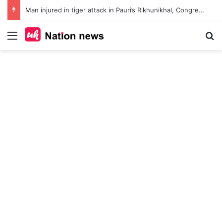
Man injured in tiger attack in Pauri’s Rikhunikhal, Congress demands urgent steps to curb rising man-animal conflict
Menu
Se