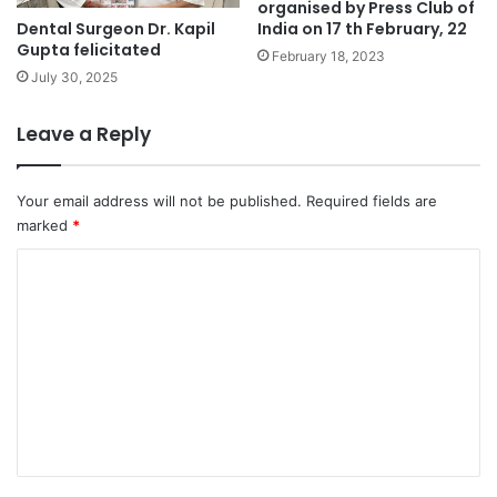
organised by Press Club of
Dental Surgeon Dr. Kapil
India on 17 th February, 22
Gupta felicitated
February 18, 2023
July 30, 2025
Leave a Reply
Your email address will not be published.
Required fields are
marked
*
C
o
m
m
e
n
t