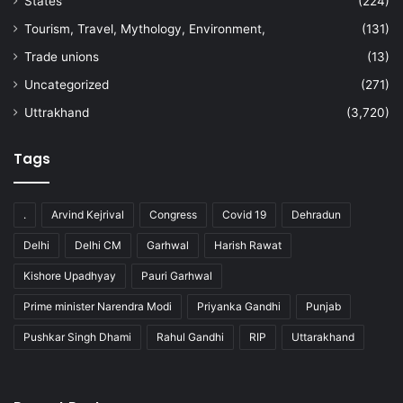
States
(224)
Tourism, Travel, Mythology, Environment,
(131)
Trade unions
(13)
Uncategorized
(271)
Uttrakhand
(3,720)
Tags
.
Arvind Kejrival
Congress
Covid 19
Dehradun
Delhi
Delhi CM
Garhwal
Harish Rawat
Kishore Upadhyay
Pauri Garhwal
Prime minister Narendra Modi
Priyanka Gandhi
Punjab
Pushkar Singh Dhami
Rahul Gandhi
RIP
Uttarakhand