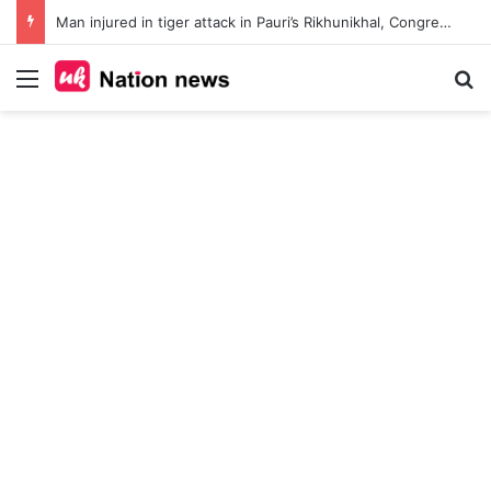
Man injured in tiger attack in Pauri’s Rikhunikhal, Congress demands urgent steps to curb rising man-animal conflict
Menu
Se