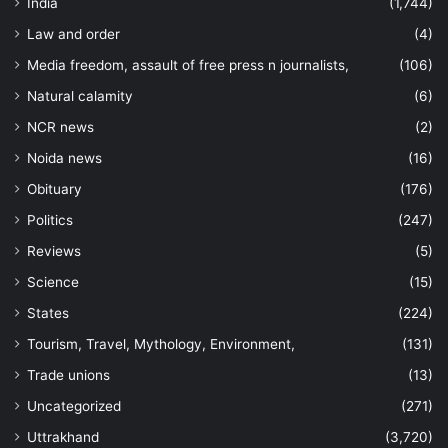
India
(1,744)
Law and order
(4)
Media freedom, assault of free press n journalists,
(106)
Natural calamity
(6)
NCR news
(2)
Noida news
(16)
Obituary
(176)
Politics
(247)
Reviews
(5)
Science
(15)
States
(224)
Tourism, Travel, Mythology, Environment,
(131)
Trade unions
(13)
Uncategorized
(271)
Uttrakhand
(3,720)