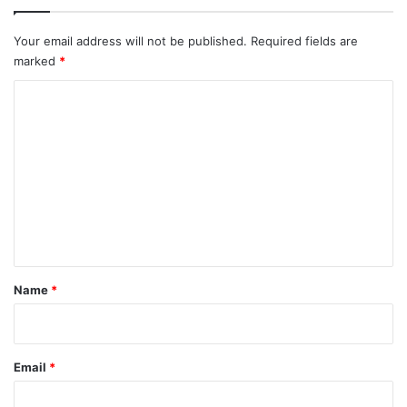
Your email address will not be published.
Required fields are
marked
*
C
o
m
m
e
n
t
*
Name
*
Email
*