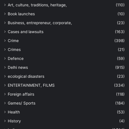
Art, culture, traditions, heritage,
(110)
Book launches
(10)
Business, entrepreneur, corporate,
(23)
Cases and lawsuits
(163)
Crime
(398)
Crimes
(21)
Defence
(59)
Delhi news
(915)
ecological disasters
(23)
ENTERTAINMENT, FILMS
(334)
Foreign affairs
(118)
Games/ Sports
(184)
Health
(53)
History
(4)