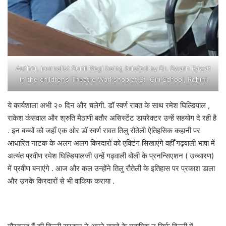
Author, journalist Sunil Negi being briefed by Dr. Swarn Rawat
in the children’s Theatre Workshop at St. Giri School, Rohini
ये कार्यशाला अभी २० दिन और चलेगी. डॉ स्वर्ण रावत के साथ रमेश घिल्डियाल ,
राकेश कंसवाल और श्रुति मैठाणी बतौर असिस्टेंट डायरेक्टर उन्हें सहयोग दे रही है
. इन बच्चों को जहाँ एक ओर डॉ स्वर्ण रावत तिलु रौतेली ऐतिहसिक कहानी पर
आधारित नाटक के अलग अलग किरदारों को एक्टिंग सिखाएंगे वहीँ गढ़वाली भाषा में
अत्यंत प्रवीण रमेश घिल्डियालजी उन्हें गढ़वाली बोली के प्रनन्सिएशन ( उच्चारण)
में प्रवीण बनाएंगे . आज और कल उन्होंने तिलु रौतेली के इतिहास पर प्रकाश डाला
और उनके किरदारों से भी वाकिफ कराया .