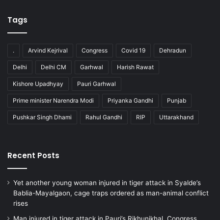
Tags
.
Arvind Kejrival
Congress
Covid 19
Dehradun
Delhi
Delhi CM
Garhwal
Harish Rawat
Kishore Upadhyay
Pauri Garhwal
Prime minister Narendra Modi
Priyanka Gandhi
Punjab
Pushkar Singh Dhami
Rahul Gandhi
RIP
Uttarakhand
Recent Posts
Yet another young woman injured in tiger attack in Syalde’s
Bablia-Mayalgaon, cage traps ordered as man-animal conflict
rises
Man injured in tiger attack in Pauri’s Rikhunikhal, Congress